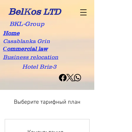
Bel
K
os
LTD
BKL-Group
Home
Casablanka Grin
Сommercial law
Business relocation
Hotel Briz-3
Выберите тарифный план