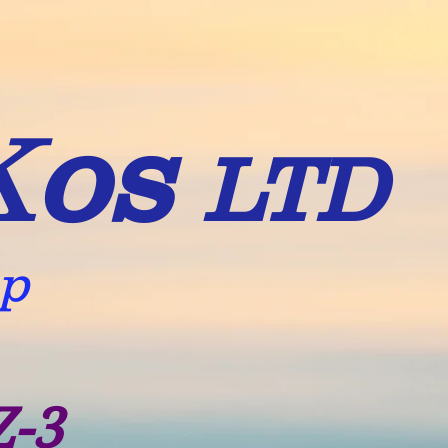
K
os
LTD
up
Z-3