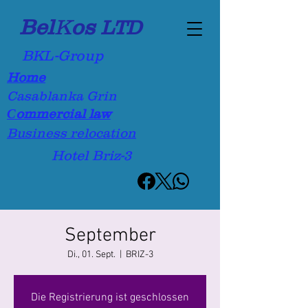
Bel
K
os
LTD
BKL-Group
Home
Casablanka Grin
Сommercial law
Business relocation
Hotel Briz-3
September
Di., 01. Sept.
  |  
BRIZ-3
Die Registrierung ist geschlossen