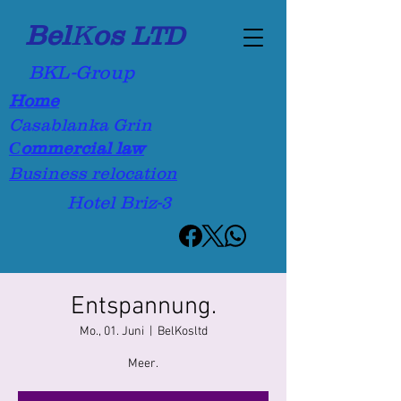
Bel
K
os
LTD
BKL-Group
Home
Casablanka Grin
Сommercial law
Business relocation
Hotel Briz-3
Entspannung.
Mo., 01. Juni
  |  
BelKosltd
Meer.