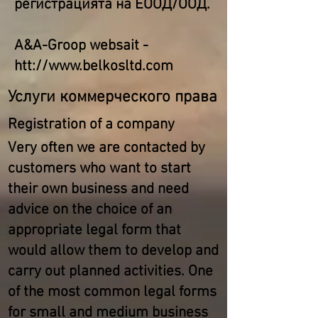
регистрацията на ЕООД/ООД.
A&A-Groop websait -
htt://
www.belkosltd.com
Услуги коммерческого права
Registration of a company
Very often we are contacted by
customers who want to start
their own business and need
advice on the choice of an
appropriate legal form that
would allow them to develop and
carry out planned activities. One
of the most common legal forms
for small and medium business