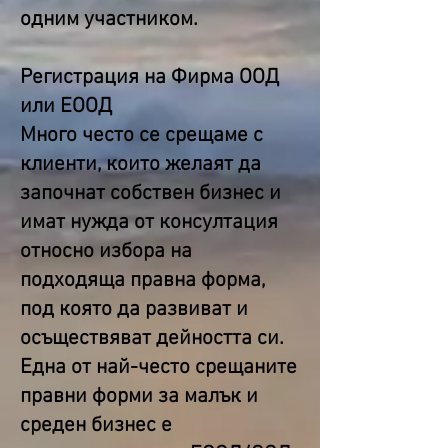
одним участником.
Регистрация на Фирма ООД
или ЕООД
Много често се срещаме с
клиенти, които желаят да
започнат собствен бизнес и
имат нужда от консултация
относно избора на
подходяща правна форма,
под която да развиват и
осъществяват дейността си.
Една от най-често срещаните
правни форми за малък и
среден бизнес е