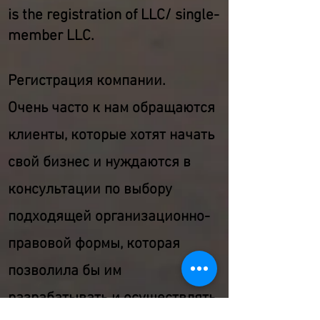
is the registration of LLC/ single-
member LLC.
Регистрация компании.
Очень часто к нам обращаются
клиенты, которые хотят начать
свой бизнес и нуждаются в
консультации по выбору
подходящей организационно-
правовой формы, которая
позволила бы им
разрабатывать и осуществлять