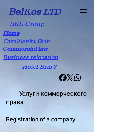
Bel
K
os
LTD
BKL-Group
Home
Casablanka Grin
Сommercial law
Business relocation
Hotel Briz-3
Услуги коммерческого
права
Registration of a company