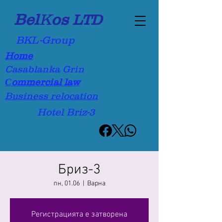
Bel
K
os
LTD
BKL-Group
Home
Casablanka Grin
Сommercial law
Business relocation
Hotel Briz-3
Бриз-3
пн, 01.06
  |  
Варна
Регистрацията е затворена